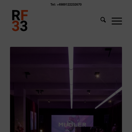
Tel: +4989122232670