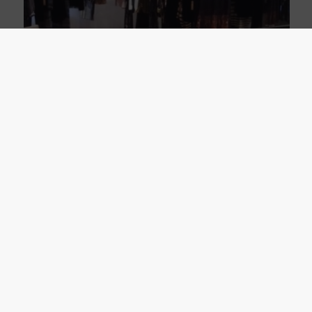
Showroom 230 qm Düsseldorf (ID137)
auf Anfrage