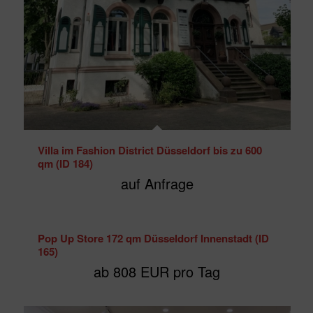
Villa im Fashion District Düsseldorf bis zu 600
qm (ID 184)
auf Anfrage
Pop Up Store 172 qm Düsseldorf Innenstadt (ID
165)
ab 808 EUR pro Tag