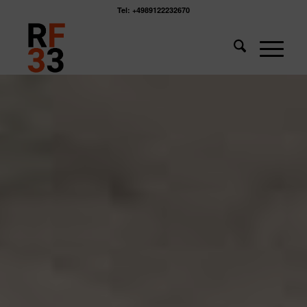
Tel: +4989122232670