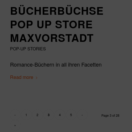
BÜCHERBÜCHSE
POP UP STORE
MAXVORSTADT
POP-UP STORIES
Romance-Büchern in all ihren Facetten
Read more
‹
1
2
4
5
›
3
Page 3 of 28
»