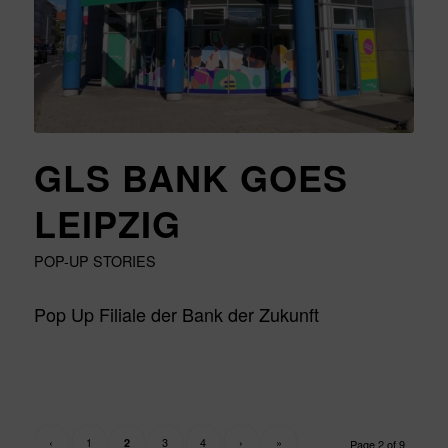
GLS BANK GOES
LEIPZIG
POP-UP STORIES
Pop Up Filiale der Bank der Zukunft
‹
1
3
4
›
»
2
Page 2 of 9